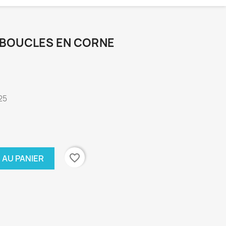
- BOUCLES EN CORNE
25
favorite_border
 AU PANIER