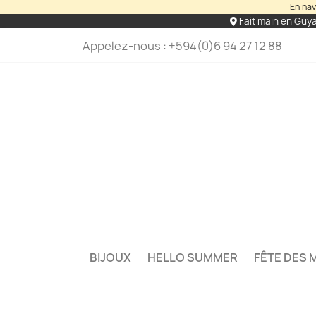
En nav
Fait main en Guy
Appelez-nous :
+594(0)6 94 27 12 88
BIJOUX
HELLO SUMMER
FÊTE DES 