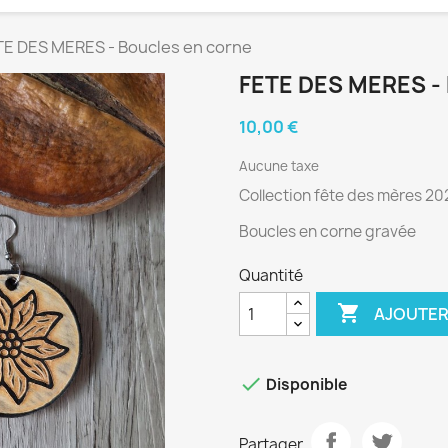
TE DES MERES - Boucles en corne
FETE DES MERES 
10,00 €
Aucune taxe
Collection fête des mères 20
Boucles en corne gravée
Quantité

AJOUTER

Disponible
Partager