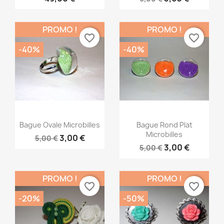
PROMO !
PROMO !
favorite_border
favorite_border
-40%
-40%
Bague Ovale Microbilles
Bague Rond Plat
Microbilles
3,00 €
5,00 €
3,00 €
5,00 €
PROMO !
PROMO !
favorite_border
favorite_border
-20%
-50%