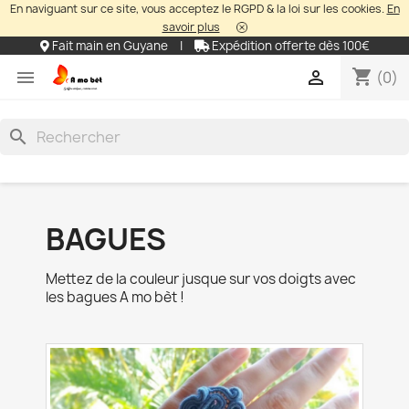
En naviguant sur ce site, vous acceptez le RGPD & la loi sur les cookies.
En
savoir plus
Fait main en Guyane
|
Expédition offerte dès 100€
shopping_cart


(0)
search
BAGUES
Mettez de la couleur jusque sur vos doigts avec
les bagues A mo bèt !