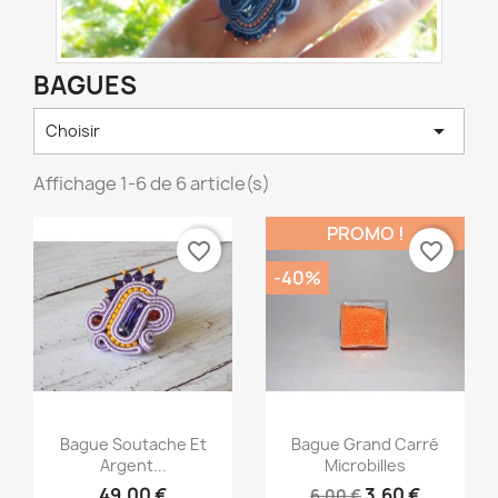
BAGUES

Choisir
Affichage 1-6 de 6 article(s)
PROMO !
favorite_border
favorite_border
-40%
Bague Soutache Et
Bague Grand Carré
Argent...
Microbilles
49,00 €
3,60 €
6,00 €