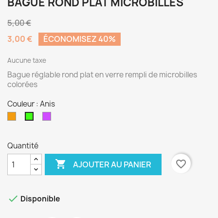
BAGUE ROND PLAT MICROBILLES
5,00 €
3,00 €
ÉCONOMISEZ 40%
Aucune taxe
Bague réglable rond plat en verre rempli de microbilles
colorées
Couleur : Anis
Orange
Parme
Anis
Quantité

favorite_border
AJOUTER AU PANIER

Disponible