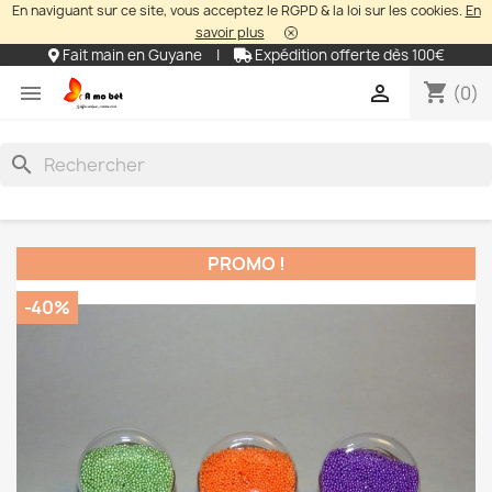
En naviguant sur ce site, vous acceptez le RGPD & la loi sur les cookies.
En
savoir plus
Fait main en Guyane
|
Expédition offerte dès 100€
shopping_cart


(0)
search
PROMO !
-40%