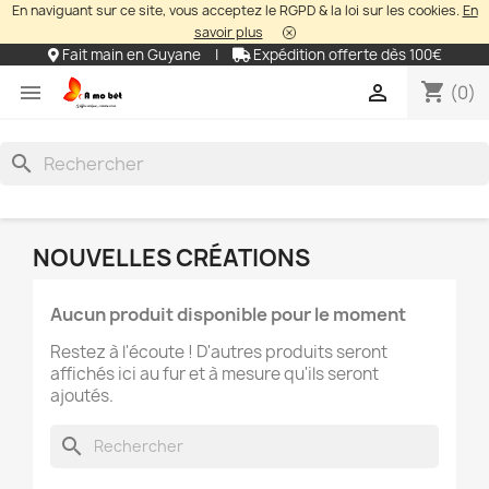
En naviguant sur ce site, vous acceptez le RGPD & la loi sur les cookies.
En
savoir plus
Fait main en Guyane
|
Expédition offerte dès 100€
shopping_cart


(0)
search
NOUVELLES CRÉATIONS
Aucun produit disponible pour le moment
Restez à l'écoute ! D'autres produits seront
affichés ici au fur et à mesure qu'ils seront
ajoutés.
search