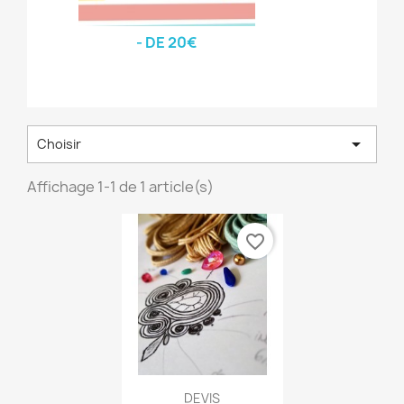
- DE 20€

Choisir
Affichage 1-1 de 1 article(s)
favorite_border
DEVIS