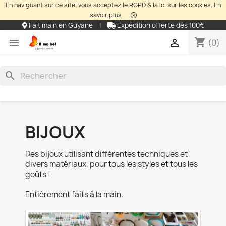
En naviguant sur ce site, vous acceptez le RGPD & la loi sur les cookies.
En
savoir plus
Fait main en Guyane
|
Expédition offerte dès 100€
shopping_cart


(0)
search
BIJOUX
Des bijoux utilisant différentes techniques et
divers matériaux, pour tous les styles et tous les
goûts !
Entièrement faits à la main.