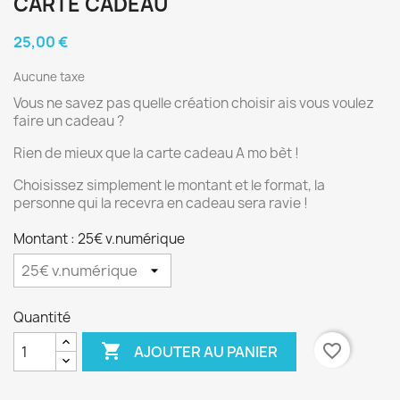
CARTE CADEAU
25,00 €
Aucune taxe
Vous ne savez pas quelle création choisir ais vous voulez
faire un cadeau ?
Rien de mieux que la carte cadeau A mo bèt !
Choisissez simplement le montant et le format, la
personne qui la recevra en cadeau sera ravie !
Montant : 25€ v.numérique
Quantité

favorite_border
AJOUTER AU PANIER