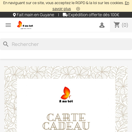
En naviguant sur ce site, vous acceptez le RGPD & la loi sur les cookies.
En
savoir plus
Fait main en Guyane
|
Expédition offerte dès 100€
shopping_cart


(0)
search