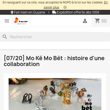
En naviguant sur ce site, vous acceptez le RGPD & la loi sur les cookies.
En
savoir plus
Fait main en Guyane
|
Expédition offerte dès 100€
shopping_cart


(0)
search
[07/20] Mo Ké Mo Bèt : histoire d'une
collaboration