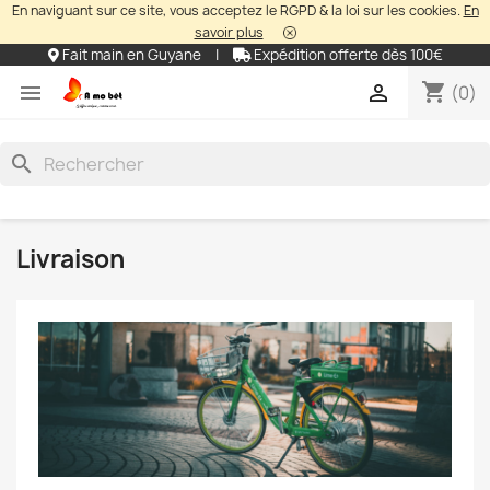
En naviguant sur ce site, vous acceptez le RGPD & la loi sur les cookies.
En
savoir plus
Fait main en Guyane
|
Expédition offerte dès 100€
shopping_cart


(0)
search
Livraison