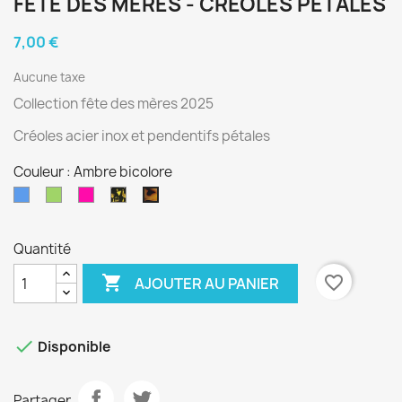
FETE DES MERES - CRÉOLES PÉTALES
7,00 €
Aucune taxe
Collection fête des mères 2025
Créoles acier inox et pendentifs pétales
Couleur : Ambre bicolore
Bleu
Vert
Fuchsia
Noir
Ambre
paillettes
bicolore
dorées
Quantité

favorite_border
AJOUTER AU PANIER

Disponible
Partager