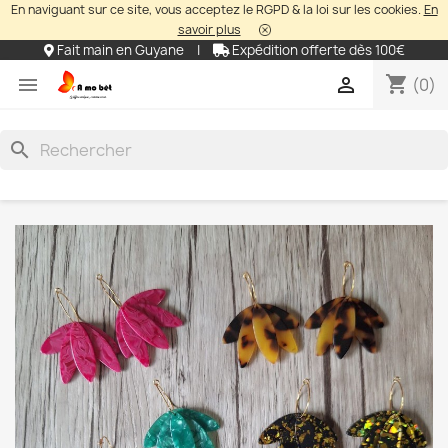
En naviguant sur ce site, vous acceptez le RGPD & la loi sur les cookies.
En
savoir plus
Fait main en Guyane
|
Expédition offerte dès 100€
shopping_cart


(0)
search