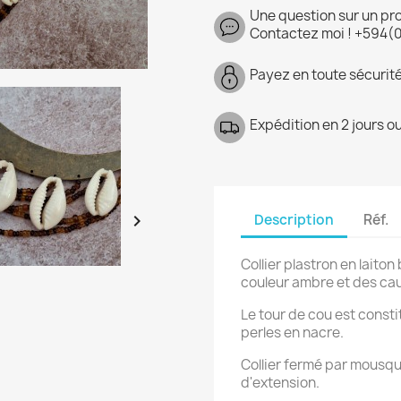
Une question sur un pr
Contactez moi ! +594(
Payez en toute sécurit
Expédition en 2 jours o
Description
Réf.

Collier plastron en laito
couleur ambre et des cau
Le tour de cou est const
perles en nacre.
Collier fermé par mousq
d'extension.