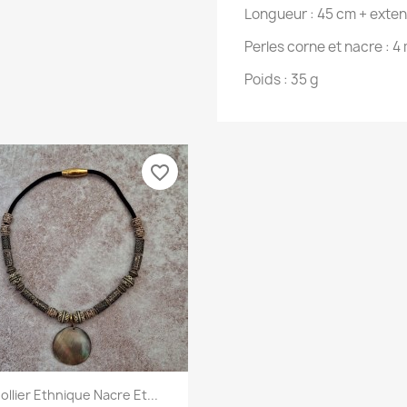
Longueur : 45 cm + exte
Perles corne et nacre : 
Poids : 35 g
favorite_border
Aperçu rapide

ollier Ethnique Nacre Et...