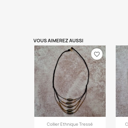
VOUS AIMEREZ AUSSI
favorite_border
Aperçu rapide

Collier Ethnique Tressé
C