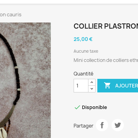
ron cauris
COLLIER PLASTRO
25,00 €
Aucune taxe
Mini collection de colliers e
Quantité

AJOUTER

Disponible
Partager