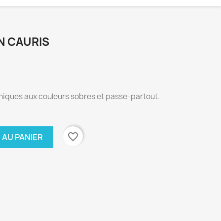
N CAURIS
thniques aux couleurs sobres et passe-partout.
favorite_border
 AU PANIER