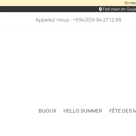
En nav
Fait main en Guy
Appelez-nous :
+594(0)6 94 27 12 88
BIJOUX
HELLO SUMMER
FÊTE DES 