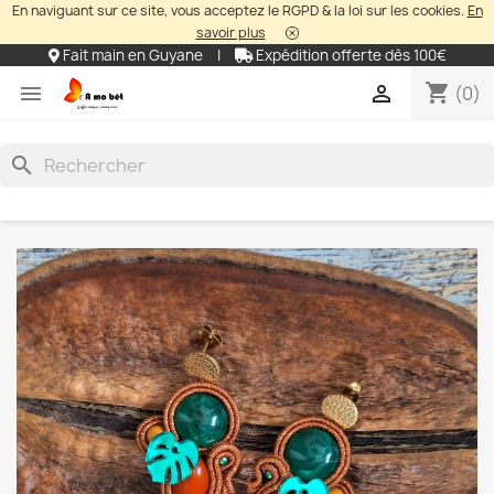
En naviguant sur ce site, vous acceptez le RGPD & la loi sur les cookies.
En
savoir plus
Fait main en Guyane
|
Expédition offerte dès 100€
shopping_cart


(0)
search