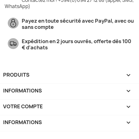
Contactez moi ! +594(0)694 27 12 88 (appel, SMS,
WhatsApp)
Payez en toute sécurité avec PayPal, avec ou
sans compte
Expédition en 2 jours ouvrés, offerte dès 100
€ d'achats
PRODUITS

INFORMATIONS

VOTRE COMPTE

INFORMATIONS
keyboard_arrow_down