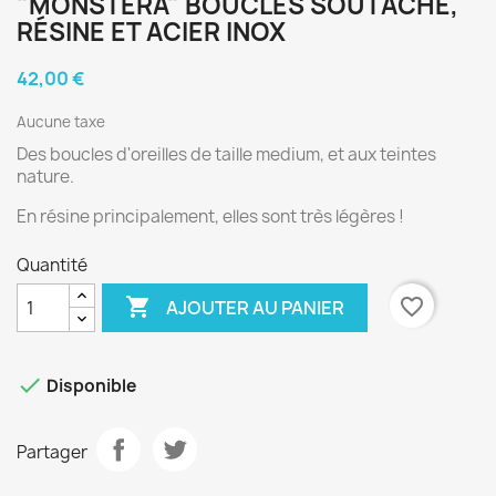
"MONSTERA" BOUCLES SOUTACHE,
RÉSINE ET ACIER INOX
42,00 €
Aucune taxe
Des boucles d'oreilles de taille medium, et aux teintes
nature.
En résine principalement, elles sont très légères !
Quantité

favorite_border
AJOUTER AU PANIER

Disponible
Partager