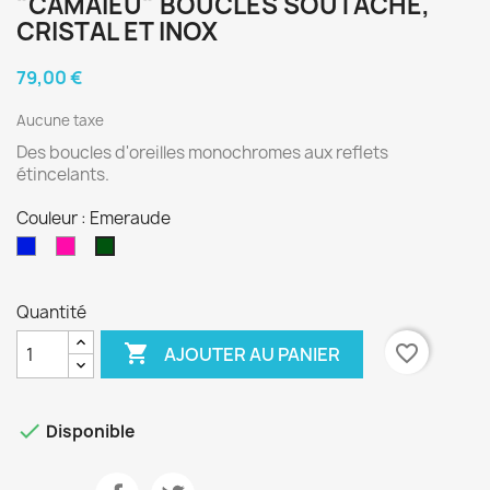
"CAMAIEU" BOUCLES SOUTACHE,
CRISTAL ET INOX
79,00 €
Aucune taxe
Des boucles d'oreilles monochromes aux reflets
étincelants.
Couleur : Emeraude
Marine
Fuchsia
Emeraude
Quantité

favorite_border
AJOUTER AU PANIER

Disponible