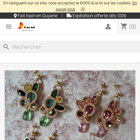
En naviguant sur ce site, vous acceptez le RGPD & la loi sur les cookies.
En
savoir plus
Fait main en Guyane
|
Expédition offerte dès 100€
shopping_cart


(0)
search