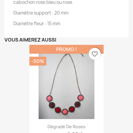
cabochon rose bleu ou rose.
Diamètre support : 20 mm
Diamètre fleur : 15 mm
VOUS AIMEREZ AUSSI
PROMO !
favorite_border
-50%
Dégradé De Roses