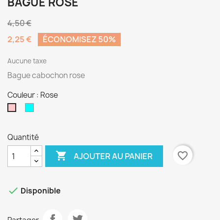
BAGUE ROSE
4,50 €
2,25 €
ÉCONOMISEZ 50%
Aucune taxe
Bague cabochon rose
Couleur : Rose
Turquoise
Rose
Quantité

favorite_border
AJOUTER AU PANIER

Disponible