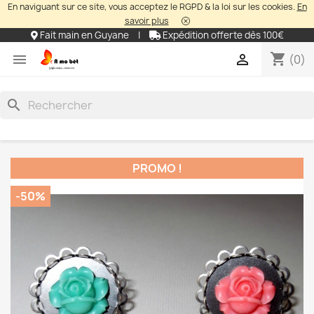
En naviguant sur ce site, vous acceptez le RGPD & la loi sur les cookies.
En
savoir plus
Fait main en Guyane
|
Expédition offerte dès 100€
shopping_cart


(0)
search
PROMO !
-50%