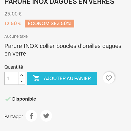
PARURE INOX DAGUES EN VERRES
25,00 €
12,50 €
ÉCONOMISEZ 50%
Aucune taxe
Parure INOX collier boucles d'oreilles dagues
en verre
Quantité

favorite_border
AJOUTER AU PANIER

Disponible
Partager