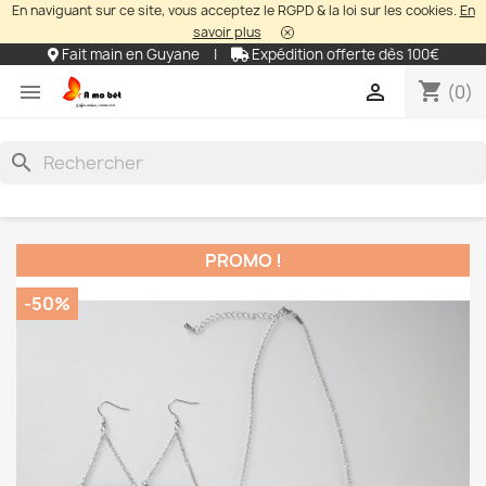
En naviguant sur ce site, vous acceptez le RGPD & la loi sur les cookies.
En
savoir plus
Fait main en Guyane
|
Expédition offerte dès 100€
shopping_cart


(0)
search
PROMO !
-50%