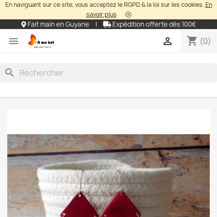
En naviguant sur ce site, vous acceptez le RGPD & la loi sur les cookies.
En
savoir plus
Fait main en Guyane
|
Expédition offerte dès 100€
shopping_cart


(0)
search