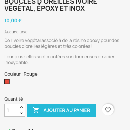
BOUCLES D'OREILLES IVOIRE
VÉGÉTAL, ÉPOXY ET INOX
10,00 €
Aucune taxe
De l'ivoire végétal associé à de la résine epoxy pour des
boucles d'oreilles légères et très colorées !
Leur plus : elles sont montées sur dormeuses en acier
inoxydable.
Couleur : Rouge
Rouge
Quantité

favorite_border
AJOUTER AU PANIER