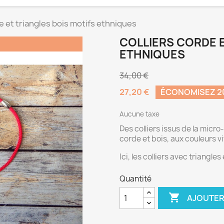
e et triangles bois motifs ethniques
COLLIERS CORDE E
ETHNIQUES
34,00 €
27,20 €
ÉCONOMISEZ 
Aucune taxe
Des colliers issus de la micro
corde et bois, aux couleurs v
Ici, les colliers avec triangle
Quantité

AJOUTER