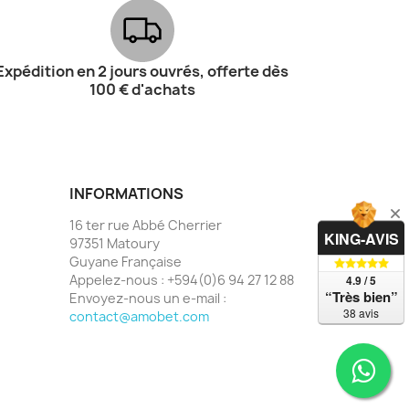
Expédition en 2 jours ouvrés, offerte dès
100 € d'achats
INFORMATIONS
16 ter rue Abbé Cherrier
KING-AVIS
97351 Matoury
Guyane Française
Appelez-nous :
+594(0)6 94 27 12 88
4.9 / 5
“Très bien”
Envoyez-nous un e-mail :
38 avis
contact@amobet.com