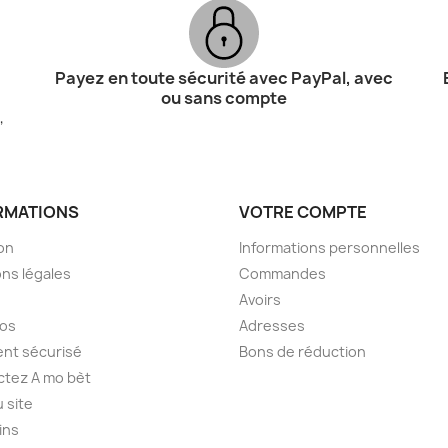
Payez en toute sécurité avec PayPal, avec
ou sans compte
,
RMATIONS
VOTRE COMPTE
son
Informations personnelles
ns légales
Commandes
Avoirs
pos
Adresses
nt sécurisé
Bons de réduction
tez A mo bèt
u site
ins