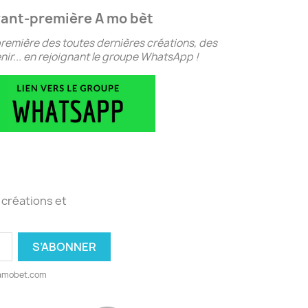
ant-première A mo bèt
remière des toutes dernières créations, des
ir... en rejoignant le groupe WhatsApp !
 créations et
@amobet.com