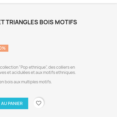
T TRIANGLES BOIS MOTIFS
20%
-collection "Pop ethnique", des colliers en
ives et acidulées et aux motifs ethniques.
s en bois aux multiples motifs.
favorite_border
 AU PANIER