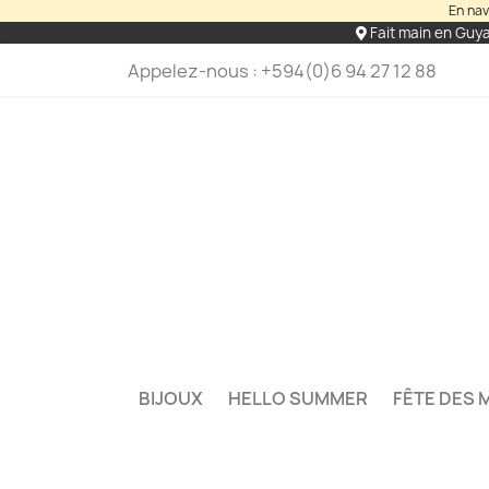
En nav
Fait main en Guy
Appelez-nous :
+594(0)6 94 27 12 88
BIJOUX
HELLO SUMMER
FÊTE DES 