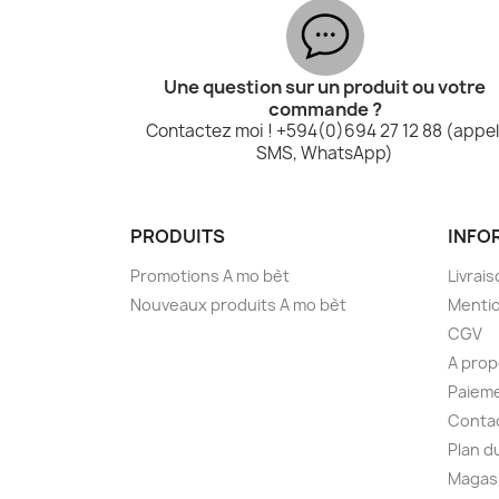
Une question sur un produit ou votre
commande ?
Contactez moi ! +594(0)694 27 12 88 (appel
SMS, WhatsApp)
PRODUITS
INFO
Promotions A mo bèt
Livrai
Nouveaux produits A mo bèt
Mentio
CGV
A pro
Paieme
Contac
Plan d
Magas