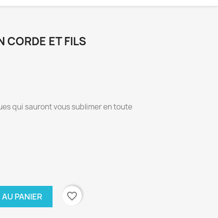
 CORDE ET FILS
ques qui sauront vous sublimer en toute
favorite_border
 AU PANIER