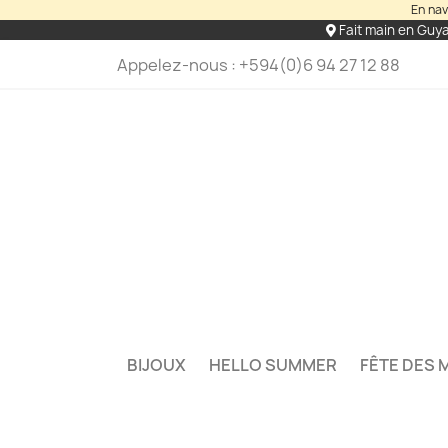
En nav
Fait main en Guy
Appelez-nous :
+594(0)6 94 27 12 88
BIJOUX
HELLO SUMMER
FÊTE DES 