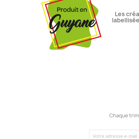
Les créa
labellisé
Chaque trime