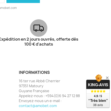
@amobet.com
Expédition en 2 jours ouvrés, offerte dès
100 € d'achats
INFORMATIONS
16 ter rue Abbé Cherrier
KING-AVIS
97351 Matoury
Guyane Française
Appelez-nous :
+594(0)6 94 27 12 88
4.9 / 5
“Très bien”
Envoyez-nous un e-mail :
38 avis
contact@amobet.com