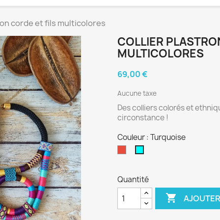
ron corde et fils multicolores
COLLIER PLASTRON
MULTICOLORES
69,00 €
Aucune taxe
Des colliers colorés et ethni
circonstance !
Couleur : Turquoise
Rouge
Turquoise
Quantité

AJOUTER