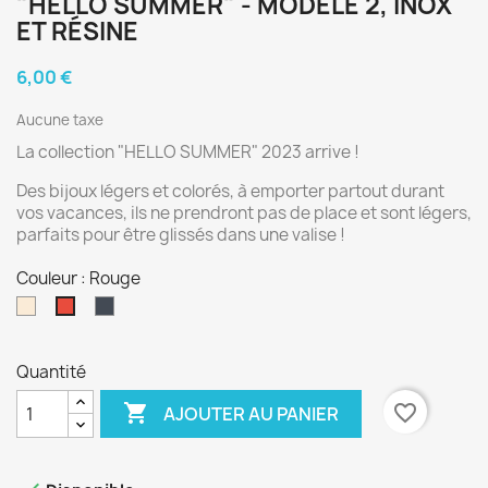
"HELLO SUMMER" - MODÈLE 2, INOX
ET RÉSINE
6,00 €
Aucune taxe
La collection "HELLO SUMMER" 2023 arrive !
Des bijoux légers et colorés, à emporter partout durant
vos vacances, ils ne prendront pas de place et sont légers,
parfaits pour être glissés dans une valise !
Couleur : Rouge
Ecru
Noir
Rouge
Quantité

favorite_border
AJOUTER AU PANIER