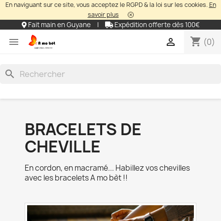
En naviguant sur ce site, vous acceptez le RGPD & la loi sur les cookies.
En
savoir plus
Fait main en Guyane
|
Expédition offerte dès 100€
shopping_cart


(0)
search
BRACELETS DE
CHEVILLE
En cordon, en macramé... Habillez vos chevilles
avec les bracelets A mo bèt !!